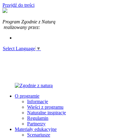
Przejdź do treści
Program Zgodnie z Naturą
realizowany przez:
Select Language
▼
Zajrzyj także na
strony
O programie
Informacje
Wieści z programu
Naturalne inspiracje
Regulamin
Partnerzy
Materiały edukacyjne
Scenariusze